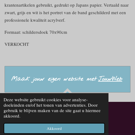
krantenartikelen gebruikt, gedrukt op Japans papier. Vertaald naar
zwart, grijs en wit is het portret van de band geschilderd met een
professionele kwaliteit acrylverf.
Formaat: schildersdoek 70x90cm
VERKOCHT
Maak jouw eigen website met
JouwWeb
Deze website gebruikt cookies voor analyse-
TOP
doeleinden en/of het tonen van advertenties. Door
gebruik te blijven maken van de site gaat u hiermee
akkoord.
© 2023 - 2026 Leilakropman-art.com
Powered by
JouwWeb
Akkoord